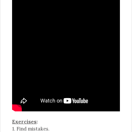
Exercises
:
1. Find mistakes.