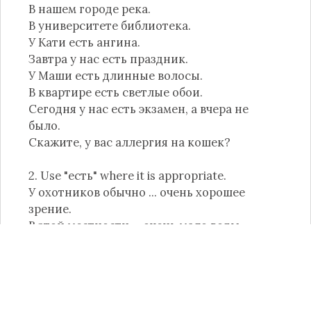
В нашем городе река.
В университете библиотека.
У Кати есть ангина.
Завтра у нас есть праздник.
У Маши есть длинные волосы.
В квартире есть светлые обои.
Сегодня у нас есть экзамен, а вчера не
было.
Скажите, у вас аллергия на кошек?
2. Use "есть" where it is appropriate.
У охотников обычно ... очень хорошее
зрение.
В этой местности ... очень мало воды.
Во многих мобильных телефонах ...
видеокамера.
В доме перед праздником ... большая
уборка.
В поездах дальнего следования обычно ...