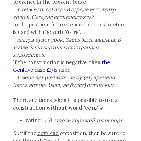
presence in the present tense
У тебя есть собака? В городе есть театр
кошек. Сегодня есть спектакль?
In the past and future tense, the construction
is used with the verb "быть".
Завтра будет урок. Здесь была машина. В
музее были картины иностранных
художников.
If the construction is negative, then
the
Genitive case (2)
is used.
У меня нет (не было, не будет) времени.
Здесь нет (не было, не будет) остановки.
There are times when it is possible to use a
construction
without
word "есть"
↙
rating →
В городе хороший транспорт.
But!
if the
есть/no
opposition, then be sure to
use the verb "есть" →
В городе есть хороший