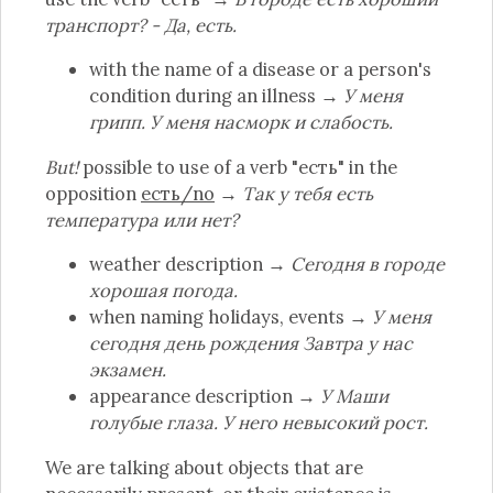
транспорт? - Да, есть.
with the name of a disease or a person's
condition during an illness →
У меня
грипп. У меня насморк и слабость.
But!
possible to use of a verb "есть" in the
opposition
есть/no
→
Так у тебя есть
температура или нет?
weather description →
Сегодня в городе
хорошая погода.
when naming holidays, events →
У меня
сегодня день рождения Завтра у нас
экзамен.
appearance description →
У Маши
голубые глаза. У него невысокий рост.
We are talking about objects that are