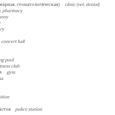
на́рная, стоматологи́ческая)
clinic (vet, dental)
e, pharmacy
assy
e
ary
л
concert hall
m
g pool
itness club
зал
gym
ma
ition
а́сток
police station