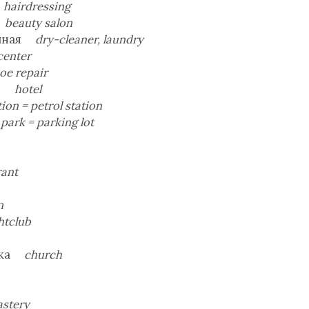
я
hairdressing
́
beauty salon
чечная
dry-cleaner,
laundry
center
oe repair
́ль
hotel
ion = petrol station
 park = parking lot
rant
n
htclub
́шка
church
stery