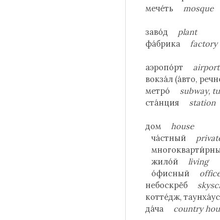
мече́ть
mosque
заво́д
plant
фа́брика
factory
аэропо́рт
airport
вокза́л (а́вто, ре
метро́
subway, tu
ста́нция
station
дом
house
ча́стный
privat
многокварти́р
жило́й
living
о́фисный
offic
небоскрёб
skysc
котте́дж, таунха́
да́ча
country ho