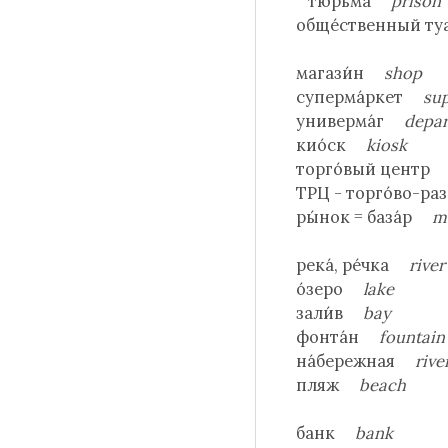
тюрьма́
prison
обще́ственный т
магази́н
shop
суперма́ркет
su
универма́г
depar
кио́ск
kiosk
торго́вый цент
ТРЦ - торго́во-р
ры́нок = база́р
mar
река́, ре́чка
river
о́зеро
lake
зали́в
bay
фонта́н
fountain
на́бережная
rive
пляж
beach
банк
bank