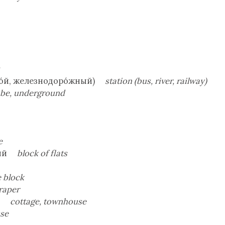
чно́й, железнодоро́жный)
station (bus, river, railway)
be, underground
e
ный
block of flats
e block
raper
ус
cottage, townhouse
use