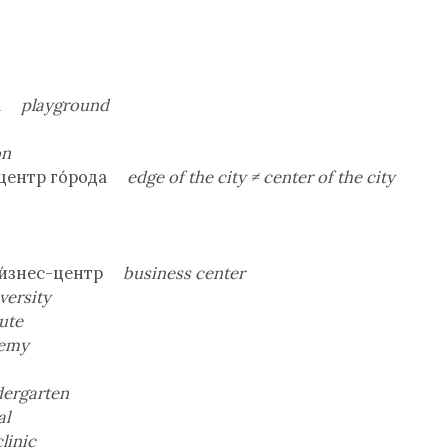
дка
playground
on
≠ центр го́рода
edge of the city ≠ center of the city
 би́знес-центр
business center
versity
tute
emy
dergarten
al
clinic