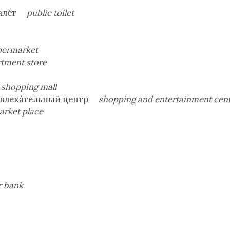
уале́т
public toilet
permarket
tment store
р
shopping mall
азвлека́тельный центр
shopping and entertainment cen
ket place
r bank