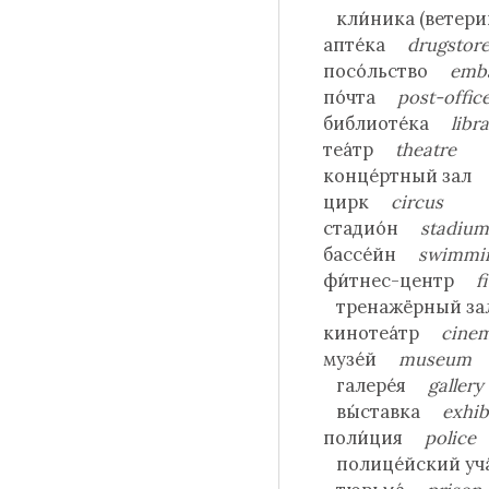
кли́ника (ветери
апте́ка
drugstor
посо́льство
emb
по́чта
post-offic
библиоте́ка
libr
теа́тр
theatre
конце́ртный за
цирк
circus
стадио́н
stadiu
бассе́йн
swimmin
фи́тнес-центр
f
тренажёрный 
кинотеа́тр
cine
музе́й
museum
галере́я
gallery
вы́ставка
exhib
поли́ция
police
полице́йский уч