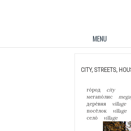
MENU
CITY, STREETS, HO
го́род
city
мегапо́лис
mega
дере́вня
village
посёлок
village
село́
village