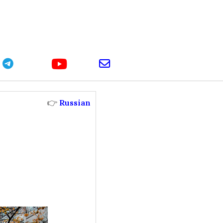
youtube
telegram
email
👉
Russian