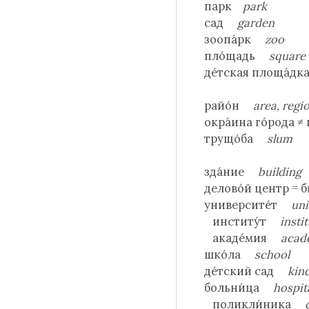
парк
park
сад
garden
зоопа́рк
zoo
пло́щадь
square
де́тская площа́
райо́н
area, regi
окра́ина го́рода 
трущо́ба
slum
зда́ние
building
делово́й центр =
университе́т
uni
институ́т
insti
акаде́мия
acad
шко́ла
school
де́тский сад
kin
больни́ца
hospit
поликли́ника