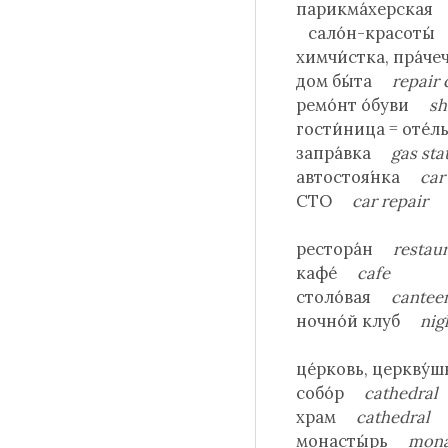
парикма́херска
сало́н-красоты
химчи́стка, пра́
дом бы́та
repair 
ремо́нт о́буви
sh
гости́ница = оте
запра́вка
gas stat
автостоя́нка
car
СТО
car repair
рестора́н
restau
кафе́
cafe
столо́вая
cantee
ночно́й клуб
nig
це́рковь, церкву
собо́р
cathedral
храм
cathedral
монасты́рь
mona