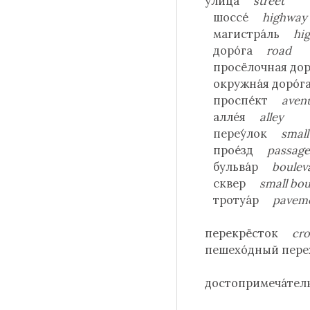
у́лица
street
шоссе́
highway
магистра́ль
hi
доро́га
road
просёлочная до
окружна́я доро
проспе́кт
aven
алле́я
alley
переу́лок
small
прое́зд
passag
бульва́р
boulev
сквер
small bou
тротуа́р
paveme
перекрёсток
cr
пешехо́дный пер
достопримеча́т