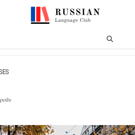
USES
polis