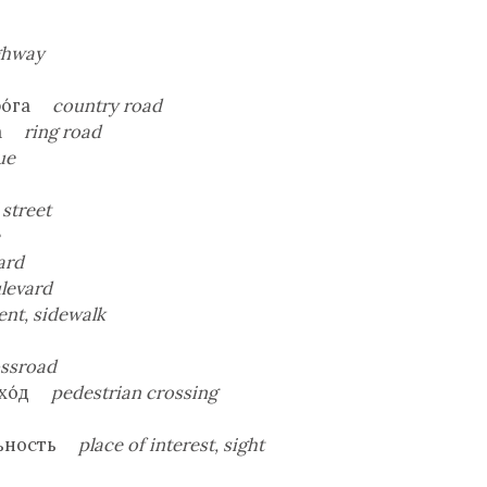
ghway
ро́га
country
road
́га
ring road
ue
 street
e
ard
levard
nt, sidewalk
ossroad
ехо́д
pedestrian crossing
ельность
place of interest, sight